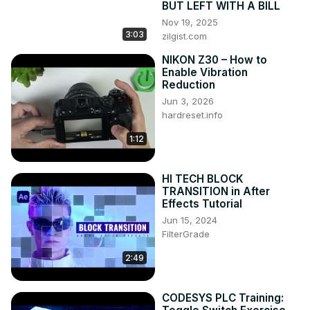
BUT LEFT WITH A BILL
Twitter ►
 https://twitter.com/HardResetI
Nov 19, 2025
TikTok ►
 https://www.tiktok.com/@hardreset.info
3:03
zilgist.com
Poradniki do aplikacji ►
https://www.hardreset.info/apps/apps/
NIKON Z30 – How to
Enable Vibration
Reduction
Jun 3, 2026
hardreset.info
1:12
HI TECH BLOCK
TRANSITION in After
Effects Tutorial
Jun 15, 2024
FilterGrade
2:49
CODESYS PLC Training: