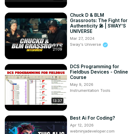
Chuck D & BLM
Grassroots: The Fight for
Authenticity 🎤 | SWAY'S
UNIVERSE
Mar 27, 2024
Sway's Universe
21:09
DCS Programming for
Fieldbus Devices - Online
Course
May 9, 2026
Instrumentation Tools
13:37
Best Ai For Coding?
Apr 12, 2026
webninjadeveloper.com