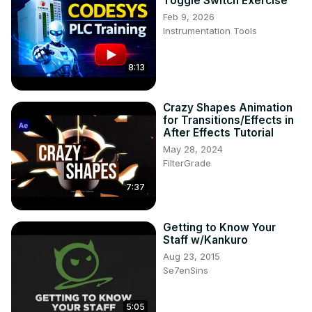
Toggle Switch Exercise
Feb 9, 2026
Instrumentation Tools
8:13
Crazy Shapes Animation
for Transitions/Effects in
After Effects Tutorial
May 28, 2024
FilterGrade
7:37
Getting to Know Your
Staff w/Kankuro
Aug 23, 2015
Se7enSins
5:05