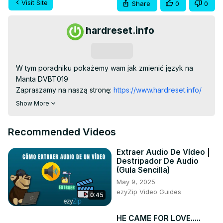
Visit Site
Share
0
0
hardreset.info
Subscribe
W tym poradniku pokażemy wam jak zmienić język na 
Manta DVBT019

Zapraszamy na naszą stronę:
 https://www.hardreset.info/
Jeśli macie jakiekolwiek pytania to śmiało zadawajcie je w 
Show More
komentarzu, zapraszamy na nasz kanał YouTube, gdzie 
znajdziecie sporo różnych poradników. Jeśli ten materiał 
Recommended Videos
był dla ciebie pomocny, to zostaw polubienie, komentarz 
oraz subskrypcje.

Extraer Audio De Vídeo |
Manta DVBT019 - Jak zmienić język? Manta DVBT019 - 
Destripador De Audio
Jak zmienić język? Manta DVBT019 - Jak ustawić inny 
(Guía Sencilla)
język? Manta DVBT019 - Jak zmienić język audio?

May 9, 2025
#MantaDVBT019 #zmiana #język

ezyZip Video Guides
0:45
Sprawdź nasze social media:

Instagram ►
 https://www.instagram.com/hardreset.info
HE CAME FOR LOVE.....
Facebook ►
 https://www.facebook.com/hardresetinfo/