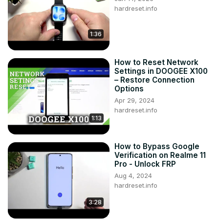
hardreset.info
1:36
How to Reset Network
Settings in DOOGEE X100
– Restore Connection
Options
Apr 29, 2024
hardreset.info
1:13
How to Bypass Google
Verification on Realme 11
Pro - Unlock FRP
Aug 4, 2024
hardreset.info
3:28