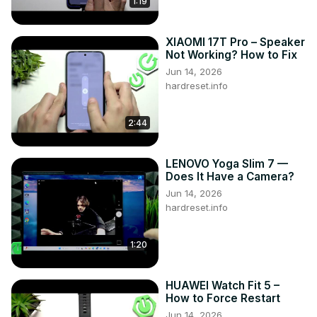
1:19
Instagram ►
 https://www.instagram.com/hardreset.info
Facebook ►
 https://www.facebook.com/hardresetinfo/
XIAOMI 17T Pro – Speaker
Not Working? How to Fix
Jun 14, 2026
hardreset.info
2:44
LENOVO Yoga Slim 7 —
Does It Have a Camera?
Jun 14, 2026
hardreset.info
1:20
HUAWEI Watch Fit 5 –
How to Force Restart
Jun 14, 2026