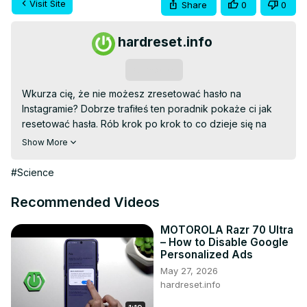
Visit Site
Share
0
0
hardreset.info
Subscribe
Wkurza cię, że nie możesz zresetować hasło na 
Instagramie? Dobrze trafiłeś ten poradnik pokaże ci jak 
resetować hasła. Rób krok po krok to co dzieje się na 
ekranie, a bez problemu uda ci się to zrobić. Miłego 
Show More
oglądania!

Wejdź na naszą stronę:
 https://www.hardreset.info/
#Science
Jeśli lubisz nasze poradniki, to zostaw łapkę i 
subskrypcję na naszym kanale. Na naszej stornie podanej 
Recommended Videos
powyżej znajduje się biblioteka poradników na której 
dowiesz się jak działają inne ustawienia na Instagram.

MOTOROLA Razr 70 Ultra
– How to Disable Google
Jak zresetować hasła na Instagramie? Jak zrobić reset 
Personalized Ads
hasła na Instagramie? Jak robi się reset hasła na 
May 27, 2026
Instagramie? Jak zmienić hasło na Instagramie?

hardreset.info
#Instagram #reset #hasło

Sprawdź nasze social media:
