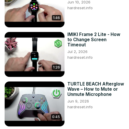
Jun 10, 2026
hardreset.info
1:46
IMIKI Frame 2 Lite - How
to Change Screen
Timeout
Jul 2, 2026
hardreset.info
1:26
TURTLE BEACH Afterglow
Wave – How to Mute or
Unmute Microphone
Jun 9, 2026
hardreset.info
0:45