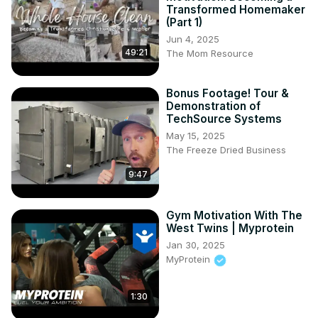
oraz subskrypcje.

Transformed Homemaker
#AktualizacjaApikacji #Windows11 
(Part 1)
#JakPobraćAkutalizacjeApek

Jun 4, 2025
Jak pobrać najnowsze aktualizacje apek w Windows 11? 
49:21
The Mom Resource
Jak zaktualizować wszystkie aplikacje w Windowsie 11?

Sprawdź nasze social media:

Bonus Footage! Tour &
Instagram ►
 https://www.instagram.com/hardreset.info
Demonstration of
Facebook ►
 https://www.facebook.com/hardresetinfo/
TechSource Systems
Twitter ►
 https://twitter.com/HardResetI
May 15, 2025
TikTok ►
 https://www.tiktok.com/@hardreset.info
The Freeze Dried Business
Poradniki do aplikacji ►
https://www.hardreset.info/apps/apps/
9:47
Gym Motivation With The
West Twins | Myprotein
Jan 30, 2025
MyProtein
1:30