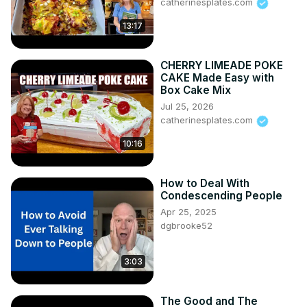
catherinesplates.com
13:17
CHERRY LIMEADE POKE
CAKE Made Easy with
Box Cake Mix
Jul 25, 2026
catherinesplates.com
10:16
How to Deal With
Condescending People
Apr 25, 2025
dgbrooke52
3:03
The Good and The