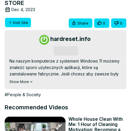
STORE
Dec 4, 2023
Visit Site
Share
0
0
hardreset.info
Subscribe
Na naszym komputerze z systemem Windows 11 możemy 
znaleźć sporo użytecznych aplikacji, które są 
zainstalowane fabrycznie. Jeśli chcesz aby zawsze były 
dostępne w najnowszej wersji to koniecznie sprawdź ich 
Show More
aktualizacje w Microsoft Store.

Zapraszamy na naszą stronę:
#People & Society
https://www.hardreset.info/pl/
Jeśli macie jakiekolwiek pytania to śmiało zadawajcie je w 
Recommended Videos
komentarzu, zapraszamy na nasz kanał YouTube, gdzie 
znajdziecie sporo różnych poradników. Jeśli ten materiał 
Whole House Clean With
Me: 1 Hour of Cleaning
był dla Ciebie pomocny, to zostaw polubienie, komentarz 
Motivation: Becoming a