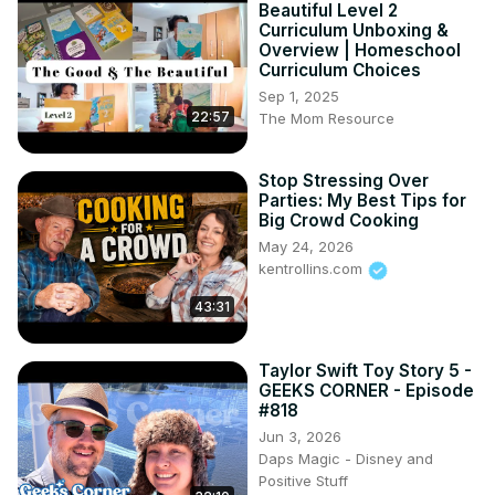
Beautiful Level 2
Curriculum Unboxing &
Overview | Homeschool
Curriculum Choices
Sep 1, 2025
22:57
The Mom Resource
Stop Stressing Over
Parties: My Best Tips for
Big Crowd Cooking
May 24, 2026
kentrollins.com
43:31
Taylor Swift Toy Story 5 -
GEEKS CORNER - Episode
#818
Jun 3, 2026
Daps Magic - Disney and
Positive Stuff