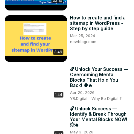
32:10
How to create and find a
sitemap in WordPress -
Step by step guide
Mar 25, 2024
newblogr.com
3:49
🔓 Unlock Your Success —
Overcoming Mental
Blocks That Hold You
Back! 🧠🔥
Apr 20, 2026
1:44
YB.Digital - Why Be Digital ?
🔓 Unlock Success —
Identify & Break Through
Your Mental Blocks NOW!
💥🔥
May 3, 2026