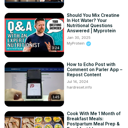
#Instagram #włącz #polubienia

Sprawdź nasze social media:

Should You Mix Creatine
Instagram ►
 https://www.instagram.com/hardreset.info
In Hot Water? Your
Facebook ►
 https://www.facebook.com/hardresetinfo/
Nutritional Questions
Answered | Myprotein
Twitter ►
 https://twitter.com/HardResetI
TikTok ►
 https://www.tiktok.com/@hardreset.info
Jan 30, 2025
MyProtein
3:24
How to Echo Post with
Comment on Parler App –
Repost Content
Jul 14, 2024
hardreset.info
1:45
Cook With Me 1 Month of
Breakfast Meals:
Postpartum Meal Prep &