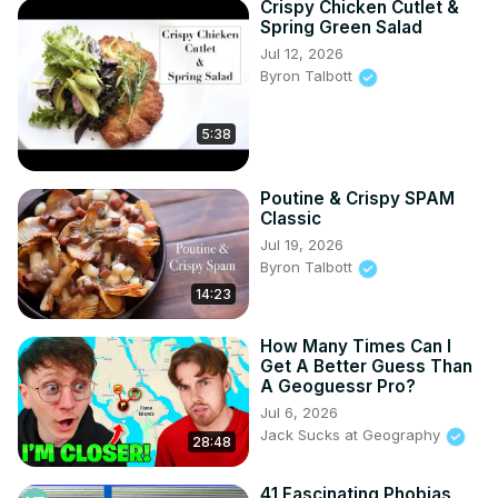
Crispy Chicken Cutlet &
Spring Green Salad
Jul 12, 2026
Byron Talbott
5:38
Poutine & Crispy SPAM
Classic
Jul 19, 2026
Byron Talbott
14:23
How Many Times Can I
Get A Better Guess Than
A Geoguessr Pro?
Jul 6, 2026
Jack Sucks at Geography
28:48
41 Fascinating Phobias,