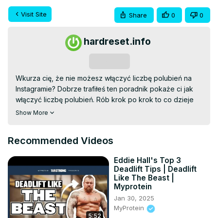
Visit Site
Share
0
0
hardreset.info
Subscribe
Wkurza cię, że nie możesz włączyć liczbę polubień na 
Instagramie? Dobrze trafiłeś ten poradnik pokaże ci jak 
włączyć liczbę polubień. Rób krok po krok to co dzieje 
się na ekranie, a bez problemu uda ci się to zrobić. 
Show More
Miłego oglądania!

Wejdź na naszą stronę:
 https://www.hardreset.info/
Recommended Videos
Jeśli lubisz nasze poradniki, to zostaw łapkę i 
subskrypcję na naszym kanale. Na naszej stornie podanej 
Eddie Hall's Top 3
powyżej znajduje się biblioteka poradników na której 
Deadlift Tips | Deadlift
dowiesz się jak działają inne ustawienia na Instagram.

Like The Beast |
Jak włączyć liczbę polubień na Instagramie? Jak 
Myprotein
aktywować liczbę polubień na Instagramie? Gdzie 
Jan 30, 2025
włączyć liczbę polubień na Instagramie? Jak dodać liczbę 
MyProtein
5:52
polubień na Instagramie?
