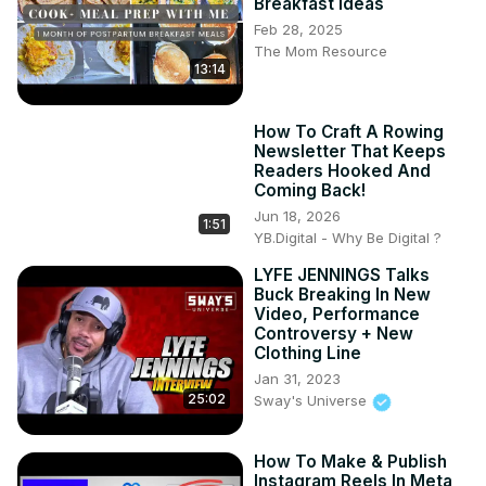
Breakfast Ideas
Feb 28, 2025
The Mom Resource
13:14
How To Craft A Rowing
Newsletter That Keeps
Readers Hooked And
Coming Back!
Jun 18, 2026
1:51
YB.Digital - Why Be Digital ?
LYFE JENNINGS Talks
Buck Breaking In New
Video, Performance
Controversy + New
Clothing Line
Jan 31, 2023
25:02
Sway's Universe
How To Make & Publish
Instagram Reels In Meta