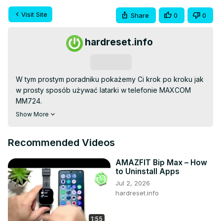
Visit Site
Share
0
0
hardreset.info
Subscribe
W tym prostym poradniku pokażemy Ci krok po kroku jak 
w prosty sposób używać latarki w telefonie MAXCOM 
MM724.

Zapraszamy na naszą stronę:
 https://www.hardreset.info/
Show More
Jeśli macie jakiekolwiek pytania to śmiało zadawajcie je w 
komentarzu, zapraszamy na nasz kanał YouTube, gdzie 
Recommended Videos
znajdziecie sporo różnych poradników. Jeśli ten materiał 
był dla Ciebie pomocny, to zostaw polubienie, komentarz 
AMAZFIT Bip Max – How
oraz subskrypcje.

to Uninstall Apps
#maxcommm724 #maxcom #tutorial

Jul 2, 2026
Sprawdź nasze social media:

hardreset.info
Instagram ►
 https://www.instagram.com/hardreset.info
Facebook ►
 https://www.facebook.com/hardresetinfo/
1:55
Twitter ►
 https://twitter.com/HardResetI