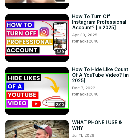
TikTok ►
 https://www.tiktok.com/@hardreset.info
Poradniki do aplikacji ►
How To Turn Off
https://www.hardreset.info/apps/apps/
Instagram Professional
Account? [in 2025]
Apr 30, 2025
roihacks2048
1:39
How To Hide Like Count
Of A YouTube Video? [in
2025]
Dec 7, 2022
roihacks2048
2:00
WHAT PHONE I USE &
WHY
Jul 11, 2026