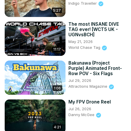
Indigo Traveller
5:27
The most INSANE DIVE
TAG ever! [WCT5 UK -
UGNvsBCH]
May 21, 2026
World Chase Tag
11:17
Bakunawa (Project
Purple) Animated Front-
Row POV - Six Flags
Jul 29, 2026
Attractions Magazine
1:06
My FPV Drone Reel
Jul 26, 2026
Danny McGee
4:21