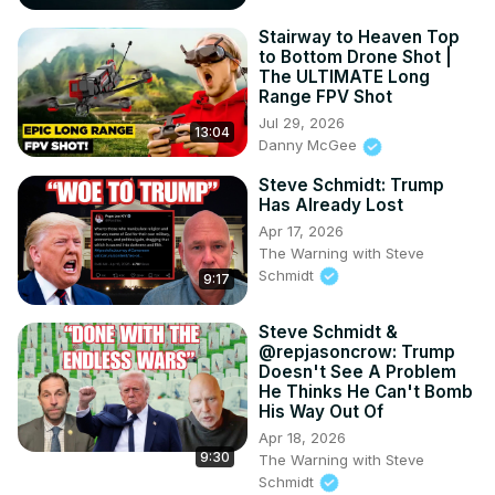
Stairway to Heaven Top
to Bottom Drone Shot |
The ULTIMATE Long
Range FPV Shot
Jul 29, 2026
13:04
Danny McGee
Steve Schmidt: Trump
Has Already Lost
Apr 17, 2026
The Warning with Steve
Schmidt
9:17
Steve Schmidt &
@repjasoncrow: Trump
Doesn't See A Problem
He Thinks He Can't Bomb
His Way Out Of
Apr 18, 2026
9:30
The Warning with Steve
Schmidt