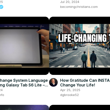
25
Jul 20, 2024
becomingchristians.com
Change System Language
How Gratitude Can INST
ng Galaxy Tab S6 Lite –
Change Your Life!
Languages
24
Apr 25, 2025
nfo
dgbrooke52