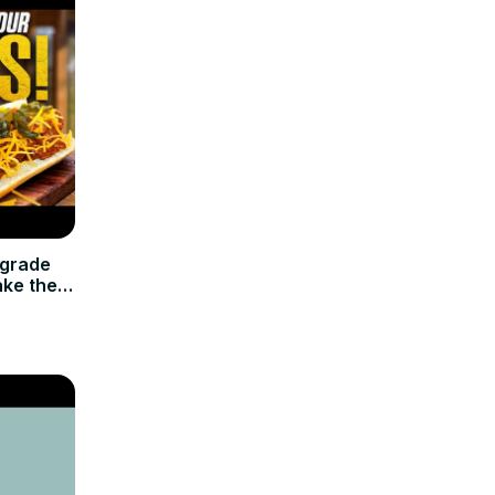
pgrade
ake the