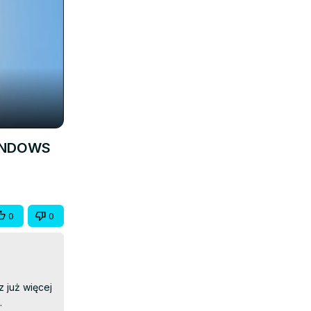
WINDOWS
0
0
 już więcej 

