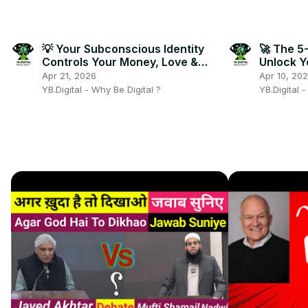
💡 Your Subconscious Identity
🚀 The 5
Controls Your Money, Love &
Unlock Y
Health! 🧠🔥
Today! 
Apr 21, 2026
Apr 10, 20
YB.Digital - Why Be Digital ?
YB.Digital 