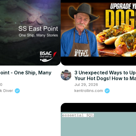
Point - One Ship, Many
3 Unexpected Ways to U
Your Hot Dogs! How to M
Perfect Grilled Hot Dog
20
Jul 29, 2026
k Diver
kentrollins.com