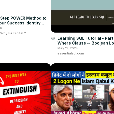
-Step POWER Method to
our Success Identity
🔥
26
- Why Be Digital ?
Learning SQL Tutorial - Part 
account_circle
Where Clause -- Boolean Lo
Order of Operations | Essen
May 11, 2024
essentialsql.com