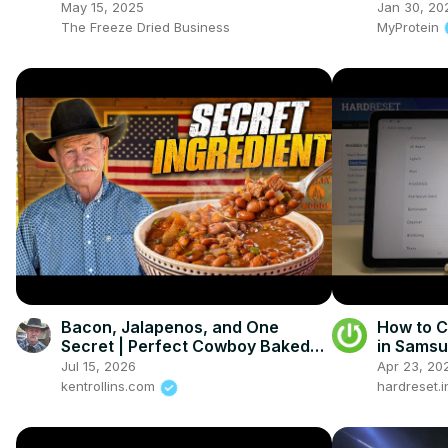
Systems
May 15, 2025
Jan 30, 20
The Freeze Dried Business
MyProtein
Bacon, Jalapenos, and One
How to 
Secret | Perfect Cowboy Baked
in Samsu
Beans
List of 
Jul 15, 2026
Apr 23, 20
kentrollins.com
hardreset.i