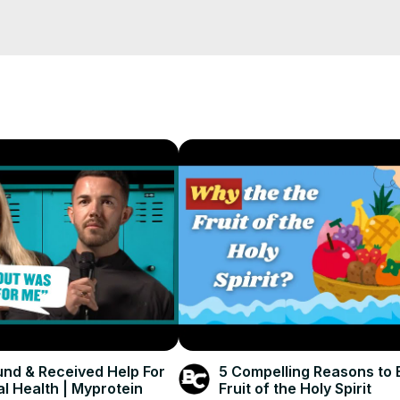
omentarzu, zapraszamy na nasz kanał YouTube, gdzie znajdziecie spo
aw polubienie, komentarz oraz subskrypcje.

wanie się kodem w Windowsie 11? Jak zablokować logowanie kodem
und & Received Help For
5 Compelling Reasons to 
l Health | Myprotein
Fruit of the Holy Spirit