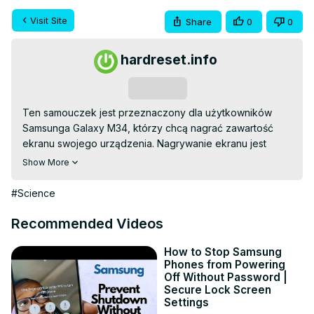
Visit Site
Share
0
0
hardreset.info
Subscribe
Ten samouczek jest przeznaczony dla użytkowników 
Samsunga Galaxy M34, którzy chcą nagrać zawartość 
ekranu swojego urządzenia. Nagrywanie ekranu jest 
przydatne do tworzenia filmów instruktażowych, 
Show More
zapisywania rozgrywki w grach, czy też dzielenia się 
danymi z innymi użytkownikami. Samouczek zawiera kroki 
#Science
i instrukcje, jak nagrać ekran w Samsungu Galaxy M34, 
wykorzystując wbudowane funkcje tego urządzenia.

Recommended Videos
Dziękujemy za oglądanie i zapraszamy do korzystania z 
naszych innych poradników oraz treści dostępnych na
How to Stop Samsung
Phones from Powering
https://www.hardreset.info/
 !
Off Without Password |
Secure Lock Screen
Settings