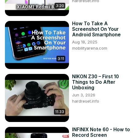
hardreset.info
3:20
How To Take A
Screenshot On Your
Android Smartphone
Aug 18, 2025
mobilityarena.com
3:11
NIKON Z30 – First 10
Things to Do After
Unboxing
Jun 3, 2026
hardreset.info
11:33
INFINIX Note 60 - How to
Record Screen