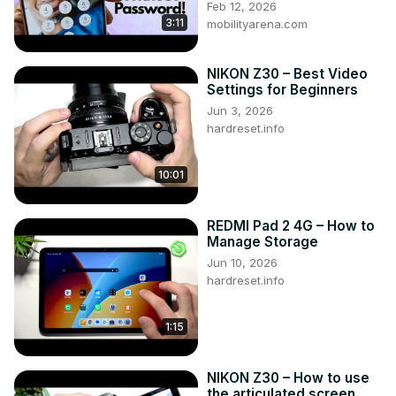
Feb 12, 2026
3:11
mobilityarena.com
NIKON Z30 – Best Video
Settings for Beginners
Jun 3, 2026
hardreset.info
10:01
REDMI Pad 2 4G – How to
Manage Storage
Jun 10, 2026
hardreset.info
1:15
NIKON Z30 – How to use
the articulated screen